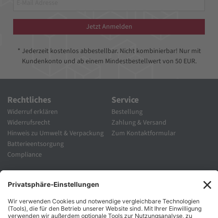
Jetzt Anmelden
* Jederzeit kostenlos abbestellbar. Nicht kombinierbar! Nur mit
Kundenkonto und ab einem Mindestbestellwert von 50 EUR.
Rechtliches
Service
Widerruf erklären
Bestellung
Widerrufsrecht
Zahlung & Versand
Hinweis zu Umwelt & Verpackung
Zum Kontaktformular
Batterieentsorgung
Compliance
Unternehmen
Folgen Sie Uns
Karriere