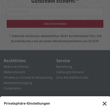
Gutschein sichern! *
Jetzt Anmelden
* Jederzeit kostenlos abbestellbar. Nicht kombinierbar! Nur mit
Kundenkonto und ab einem Mindestbestellwert von 50 EUR.
Rechtliches
Service
Widerruf erklären
Bestellung
Widerrufsrecht
Zahlung & Versand
Hinweis zu Umwelt & Verpackung
Zum Kontaktformular
Batterieentsorgung
Compliance
Unternehmen
Folgen Sie Uns