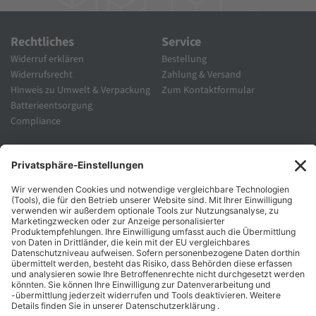
Rechtliches
Service
Widerruf erklären
Bestellung
Widerrufsrecht
Zahlung & Versand
Hinweis zu Umwelt & Verpackung
Zum Kontaktformular
Batterieentsorgung
Compliance
Unternehmen
Folgen Sie Uns
Karriere
Zahlungsarten