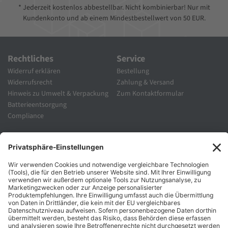
* Jederzeit kostenlos abbestellbar. Nicht kombinierbar! Nur mit
Kundenkonto und ab einem Mindestbestellwert von 50 EUR.
Rechtliches
Service
Widerruf erklären
Bestellung
Widerrufsrecht
Zahlung & Versand
Hinweis zu Umwelt & Verpackung
Zum Kontaktformular
Batterieentsorgung
Compliance
Unternehmen
Folgen Sie Uns
Karriere
Zahlungsarten