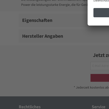
Power die leistungsstarke Energie, die für Geräte mit hohem
Eigenschaften
Hersteller Angaben
Jetzt 
* Jederzeit kostenlos a
Rechtliches
Service