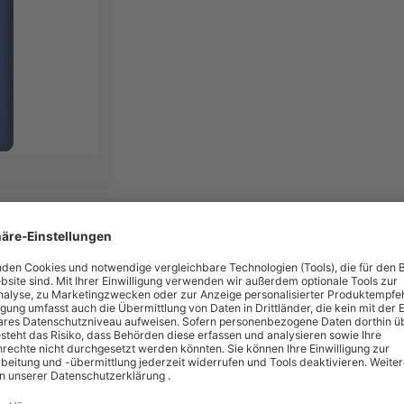
batteriebetriebenes Spielzeug, kabellosem Computerzubehör, Taschenlampen e
ktogramme
elt für den Einsatz in Geräten mit einem hohen Energiebedarf, z.B. Comput