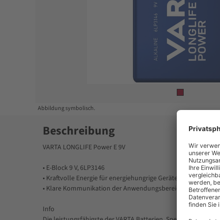
Item
1
of
1
Abbildung symbolisch.
Beschreibung
VARTA LONGLIFE Power E 9V
• E-Block 9 V, 6LP3146
• Kraftvolle Energie für energiehungrige Geräte, wie z. B. 
• Klare Kommunikation der Anwendungsbereiche durch Pi
Info
Die leistungsfähigste der VARTA Batterien. Speziell entwick