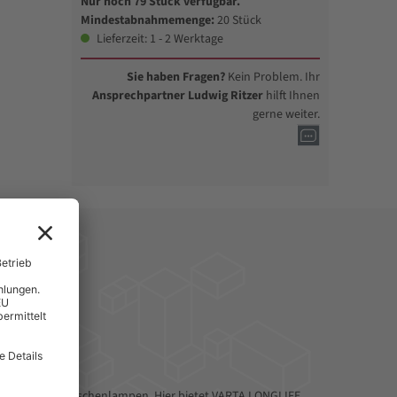
Nur noch 79 Stück verfügbar.
Mindestabnahmemenge:
20 Stück
Lieferzeit: 1 - 2 Werktage
Sie haben Fragen?
Kein Problem. Ihr
Ansprechpartner Ludwig Ritzer
hilft Ihnen
gerne weiter.
tc.
erzubehör oder Taschenlampen. Hier bietet VARTA LONGLIFE