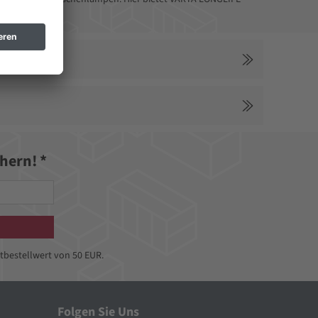
hern! *
tbestellwert von 50 EUR.
Folgen Sie Uns