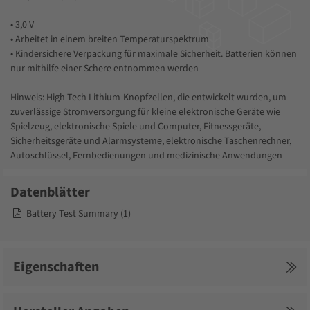
• 3,0 V
• Arbeitet in einem breiten Temperaturspektrum
• Kindersichere Verpackung für maximale Sicherheit. Batterien können
nur mithilfe einer Schere entnommen werden
Hinweis: High-Tech Lithium-Knopfzellen, die entwickelt wurden, um
zuverlässige Stromversorgung für kleine elektronische Geräte wie
Spielzeug, elektronische Spiele und Computer, Fitnessgeräte,
Sicherheitsgeräte und Alarmsysteme, elektronische Taschenrechner,
Autoschlüssel, Fernbedienungen und medizinische Anwendungen
bereitzustellen.
Datenblätter
Alternative Bezeichnung: DL2016, CR2025, KL2016.
Preiskorrekturen entsprechend der Entwicklung auf dem
Battery Test Summary (1)
Rohstoffmarkt müssen wir uns vorbehalten!
Eigenschaften