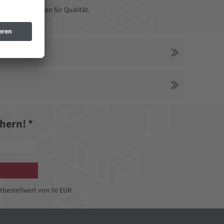
rgerätebatterien für Qualität.
hern! *
tbestellwert von 50 EUR.