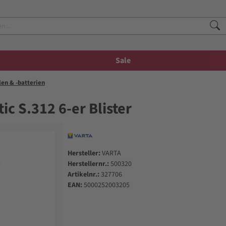
Sale
len & -batterien
c S.312 6-er Blister
Hersteller:
VARTA
Herstellernr.:
500320
Artikelnr.:
327706
EAN:
5000252003205