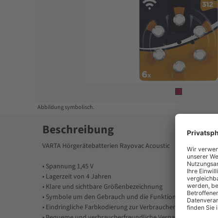
Item
1
of
1
Abbildung symbolisch.
Beschreibung
VARTA Hörgerätebatterien Rayovac Acoustic
• Spannung 1,45 V
• Lagerzeit von 4 Jahren
• Klare und sichtbare Größenbezeichnung
• Symbole um den Gebrauch und die Funktion zu unterstrei
• Eindringliche Farbkodierung zur Verbraucherführung
• Bequeme und verbraucherfreundliche Verpackung mit klar