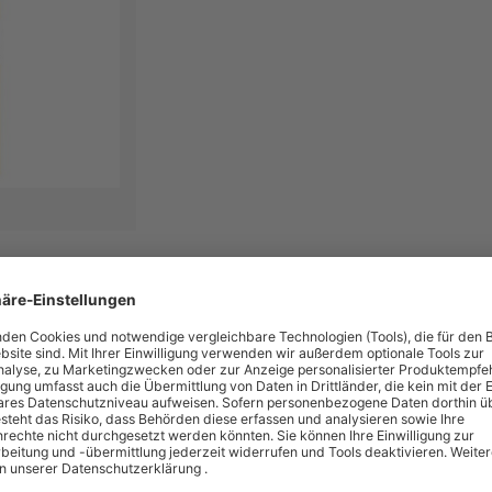
chen
er Farbkodierung