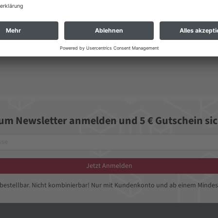
 gepaart mit dem Antrieb sich ständig weiterzuentwickeln stehen Rayovac Hö
hstoffmarkt müssen wir uns vorbehalten!
zum Newsletter anmelden und 5 € Gutschein sic
Jetzt Anmelden
bbestellbar. Nicht kombinierbar! Nur mit Kundenkonto und ab einem Mindes