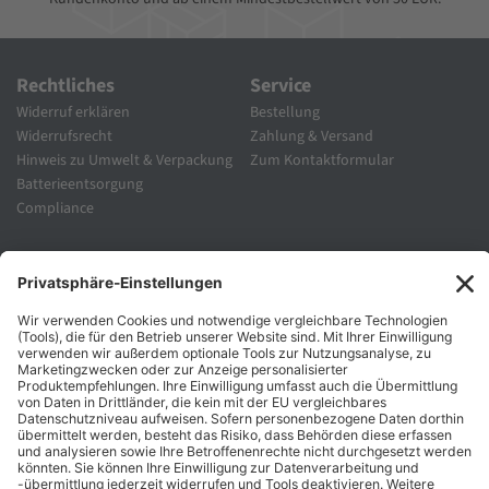
Rechtliches
Service
Widerruf erklären
Bestellung
Widerrufsrecht
Zahlung & Versand
Hinweis zu Umwelt & Verpackung
Zum Kontaktformular
Batterieentsorgung
Compliance
Unternehmen
Folgen Sie Uns
Karriere
Zahlungsarten