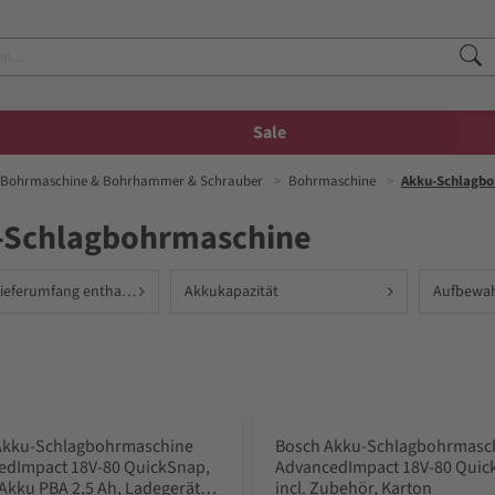
Sale
Bohrmaschine & Bohrhammer & Schrauber
Bohrmaschine
Akku-Schlagb
-Schlagbohrmaschine
Akku im Lieferumfang enthalten
Akkukapazität
Aufbewa
Akku-Schlagbohrmaschine
Bosch Akku-Schlagbohrmasc
edImpact 18V-80 QuickSnap,
AdvancedImpact 18V-80 Quic
x Akku PBA 2,5 Ah, Ladegerät,
incl. Zubehör, Karton