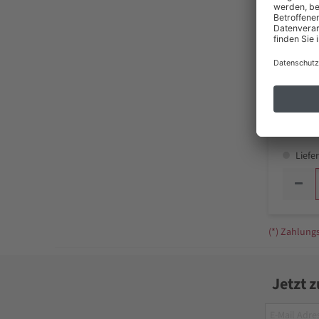
138
inkl. MwSt
Liefer
(*) Zahlun
Jetzt 