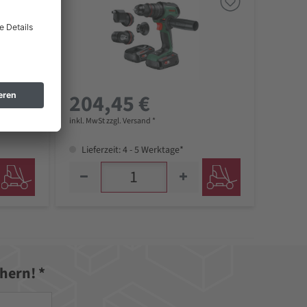
204,45 €
inkl. MwSt zzgl. Versand *
Lieferzeit: 4 - 5 Werktage*
hern! *