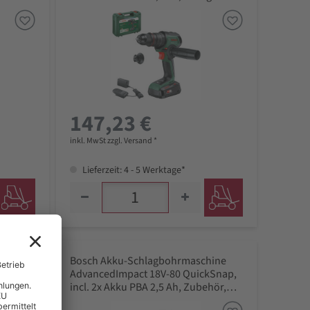
Zubehör, Tragekoffer
147,23 €
inkl. MwSt zzgl. Versand *
Lieferzeit: 4 - 5 Werktage*
hine
Bosch Akku-Schlagbohrmaschine
kSnap,
AdvancedImpact 18V-80 QuickSnap,
degerät,
incl. 2x Akku PBA 2,5 Ah, Zubehör,
Tragekoffer