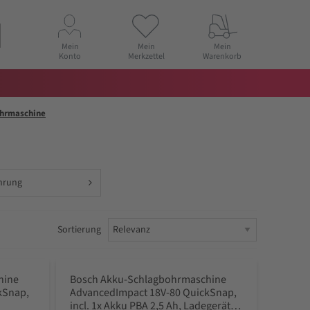
Mein
Mein
Mein
Konto
Merkzettel
Warenkorb
ohrmaschine
hrung
Sortierung
hine
Bosch Akku-Schlagbohrmaschine
kSnap,
AdvancedImpact 18V-80 QuickSnap,
incl. 1x Akku PBA 2,5 Ah, Ladegerät,