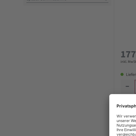
Zubehör
177
inkl. MwSt
Liefer
Bosch 
Advanc
incl. 2