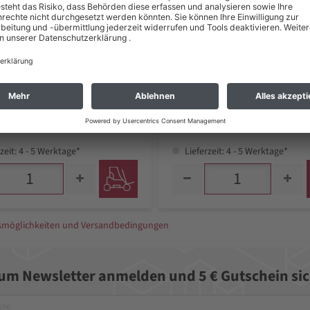
,69 €
214,70 €
 zzgl. Versand *
inkl. MwSt zzgl. Versand *
zeit: 4 - 5 Werktage*
Lieferzeit: 4 - 5 Werktage*
gsmöglichkeiten und Versandbedingungen
zum Newsletter anmelden und 5 € Gutschein sic