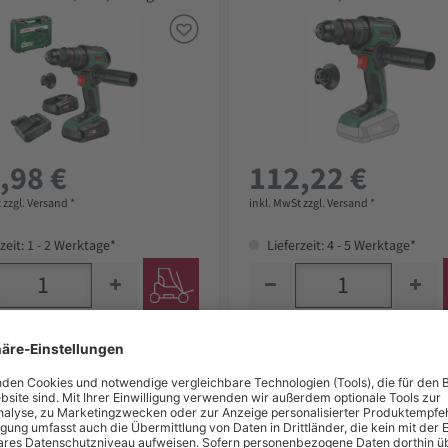
, Tragekoffer
,98 €
112,22 €
 zzgl. Versand *
inkl. MwSt zzgl. Versand *
zeit: 1 - 2 Werktage*
Lieferzeit: 4 - 5 Werktage*
Akku-Schlagbohrmaschine
Bosch Akku-Schlagbohrmasc
edImpact 18V-80 QuickSnap,
AdvancedImpact 18V-80 Quic
x Aufsatz, Zubehör, Karton
incl. 2x Akku PBA 2 + 4 Ah, La
Zubehör, Tragekoffer