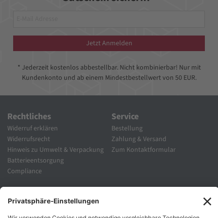
Jetzt Anmelden
* Jederzeit kostenlos abbestellbar. Nicht kombinierbar! Nur mit
Kundenkonto und ab einem Mindestbestellwert von 50 EUR.
Rechtliches
Service
Widerruf erklären
Bestellung
Widerrufsrecht
Zahlung & Versand
Hinweis zu Umwelt & Verpackung
Zum Kontaktformular
Batterieentsorgung
Compliance
Unternehmen
Folgen Sie Uns