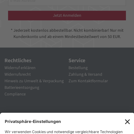
Jetzt Anmelden
* Jederzeit kostenlos abbestellbar. Nicht kombinierbar! Nur mit
Kundenkonto und ab einem Mindestbestellwert von 50 EUR.
Rechtliches
Service
Widerruf erklären
Bestellung
Widerrufsrecht
Zahlung & Versand
Hinweis zu Umwelt & Verpackung
Zum Kontaktformular
Batterieentsorgung
Compliance
Unternehmen
Folgen Sie Uns
Karriere