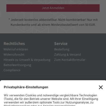
Jetzt Anmelden
* Jederzeit kostenlos abbestellbar. Nicht kombinierbar! Nur mit
Kundenkonto und ab einem Mindestbestellwert von 50 EUR.
Rechtliches
Service
Widerruf erklären
Bestellung
Widerrufsrecht
Zahlung & Versand
Hinweis zu Umwelt & Verpackung
Zum Kontaktformular
Batterieentsorgung
Compliance
Unternehmen
Folgen Sie Uns
Karriere