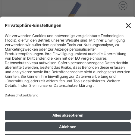
20,08 €
inkl. MwSt zzgl. Versand *
Lieferzeit: 1 - 2 Werktage*
Forum Fäustel DIN 6475 1000 g Hickorystiel