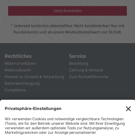
Jetzt Anmelden
* Jederzeit kostenlos abbestellbar. Nicht kombinierbar! Nur mit
Kundenkonto und ab einem Mindestbestellwert von 50 EUR.
Rechtliches
Service
Widerruf erklären
Bestellung
Widerrufsrecht
Zahlung & Versand
Hinweis zu Umwelt & Verpackung
Zum Kontaktformular
Batterieentsorgung
Compliance
Unternehmen
Folgen Sie Uns
Karriere