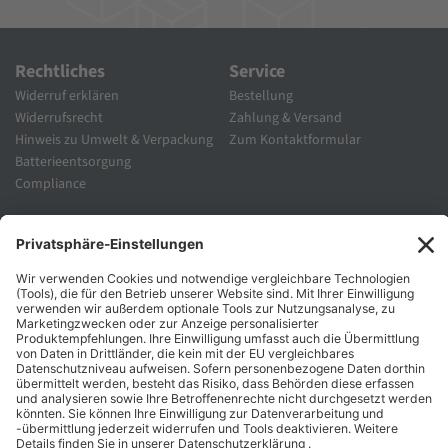
Rechtliches
Service
Widerruf erklären
Bestellung
Widerrufsrecht
Zahlung & Versand
Hinweis zu Umwelt & Verpackung
Zum Kontaktformular
Batterieentsorgung
Compliance
Unternehmen
Folgen Sie Uns
Karriere
Zahlungsarten