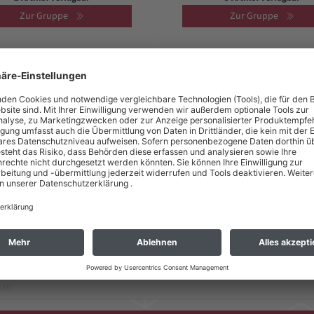
Zur Gruppe
Zur Gruppe
ex Haushalts-, Mehrzweck-
KS Tools Haushalts-, Mehr
Nähschere, Universalschere
und Nähschere, Universals
3 Artikel verfügbar
17 Artikel verfügbar
Zur Gruppe
Zur Gruppe
zum Newsletter anmelden und 5 € Gutschein sic