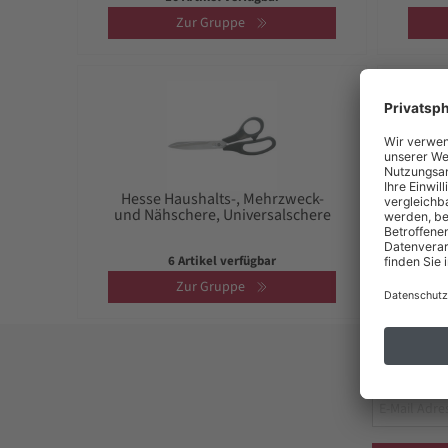
Zur Gruppe
Hesse Haushalts-, Mehrzweck-
Knip
und Nähschere, Universalschere
und 
6 Artikel verfügbar
Zur Gruppe
Jetzt 