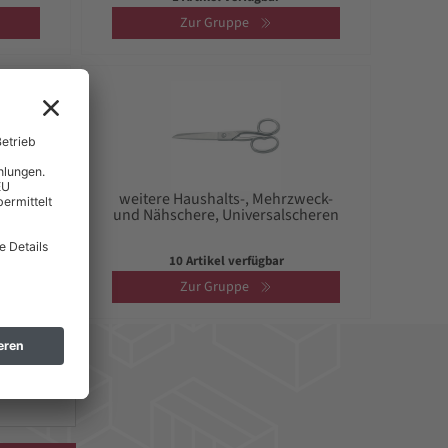
Zur Gruppe
zweck-
weitere Haushalts-, Mehrzweck-
chere
und Nähschere, Universalscheren
10 Artikel verfügbar
Zur Gruppe
hern! *