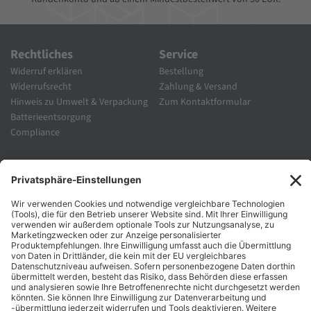
Rechtliches
Service
Widerruf erklären
Bestellung
Widerrufsrecht
Zahlung & Versand
Hinweis zu Umwelt & Verpackung
Zum Kontaktformular
Batterieentsorgung
Compliance
Unternehmen
Folgen Sie Uns
Karriere
Zahlungsarten