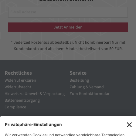
Jetzt Anmelden
* Jederzeit kostenlos abbestellbar. Nicht kombinierbar! Nur mit
Kundenkonto und ab einem Mindestbestellwert von 50 EUR.
Rechtliches
Service
Widerruf erklären
Bestellung
Widerrufsrecht
Zahlung & Versand
Hinweis zu Umwelt & Verpackung
Zum Kontaktformular
Batterieentsorgung
Compliance
Unternehmen
Folgen Sie Uns