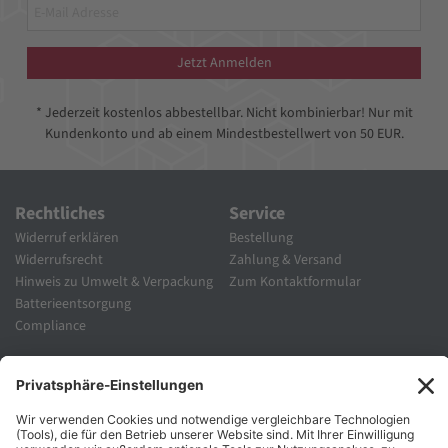
Jetzt Anmelden
* Jederzeit kostenlos abbestellbar. Nicht kombinierbar! Nur mit
Kundenkonto und ab einem Mindestbestellwert von 50 EUR.
Rechtliches
Service
Widerruf erklären
Bestellung
Widerrufsrecht
Zahlung & Versand
Hinweis zu Umwelt & Verpackung
Zum Kontaktformular
Batterieentsorgung
Compliance
Unternehmen
Folgen Sie Uns
Karriere