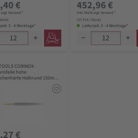
,40 €
452,96 €
 zzgl. Versand *
inkl. MwSt zzgl. Versand *
 Stück)
(37,75 € / Stück)
zeit: 3 - 4 Werktage*
Lieferzeit: 3 - 4 Werktage*
TOOLS CORINOX-
onsfeile hohe
ächenhärte Halbrund 150mm
er Hieb 0, grob
,27 €