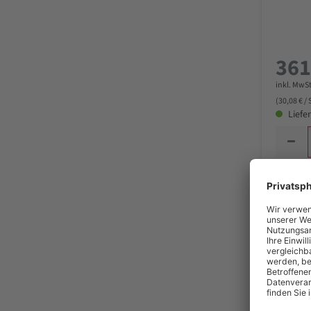
361
inkl. MwSt
(30,08 € /
Liefer
PFERD 
Präzisi
Oberfl
Schweiz