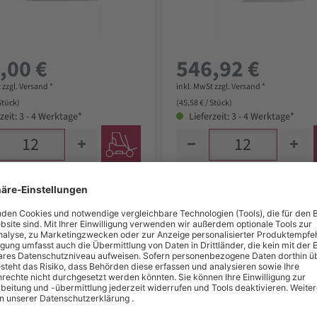
,00 €
546,92 €
 zzgl. Versand *
inkl. MwSt zzgl. Versand *
 Stück)
(45,58 € / Stück)
zeit: 3 - 4 Werktage*
Lieferzeit: 3 - 4 Werktage*
TOOLS CORINOX-
PFERD TOOLS CORINOX-
onsfeile hohe
Präzisionsfeile hohe
ächenhärte Vierkant 150mm
Oberflächenhärte Dreikant 
er Hieb 0, grob
Schweizer Hieb 0, grob