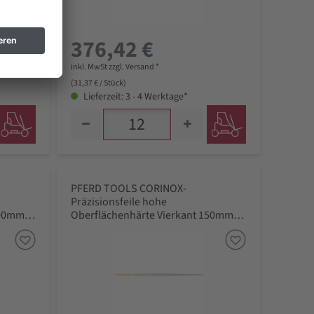
376,42 €
inkl. MwSt zzgl. Versand *
(31,37 € / Stück)
Lieferzeit: 3 - 4 Werktage*
PFERD TOOLS CORINOX-
Präzisionsfeile hohe
200mm
Oberflächenhärte Vierkant 150mm
Schweizer Hieb 2, mittel-fein