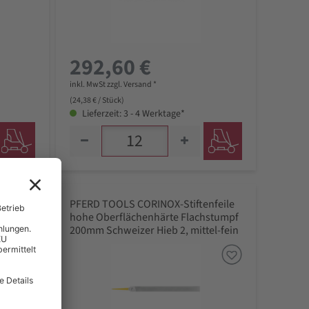
292,60 €
inkl. MwSt zzgl. Versand *
(24,38 € / Stück)
Lieferzeit: 3 - 4 Werktage*
PFERD TOOLS CORINOX-Stiftenfeile
hohe Oberflächenhärte Flachstumpf
200mm
200mm Schweizer Hieb 2, mittel-fein