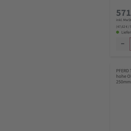
571
inkl. MwSt
(47,62 € /
Liefer
PFERD 
hohe O
250mm 