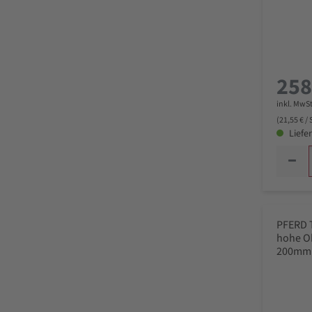
258
inkl. MwSt
(21,55 € /
Liefer
PFERD 
hohe O
200mm 