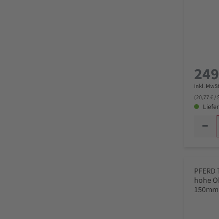
249
inkl. MwSt
(20,77 € /
Liefer
PFERD 
hohe O
150mm 