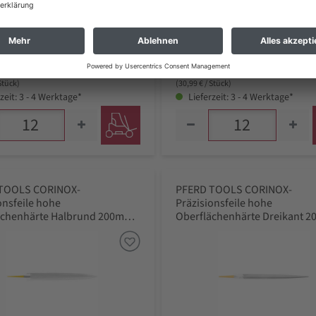
,32 €
371,85 €
 zzgl. Versand *
inkl. MwSt zzgl. Versand *
 Stück)
(30,99 € / Stück)
zeit: 3 - 4 Werktage*
Lieferzeit: 3 - 4 Werktage*
TOOLS CORINOX-
PFERD TOOLS CORINOX-
onsfeile hohe
Präzisionsfeile hohe
ächenhärte Halbrund 200mm
Oberflächenhärte Dreikant 
er Hieb 2, mittel-fein
Schweizer Hieb 2, mittel-fein