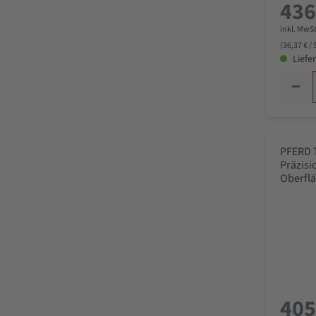
436
inkl. MwSt
(36,37 € /
Liefer
PFERD 
Präzisi
Oberfl
Schweiz
405