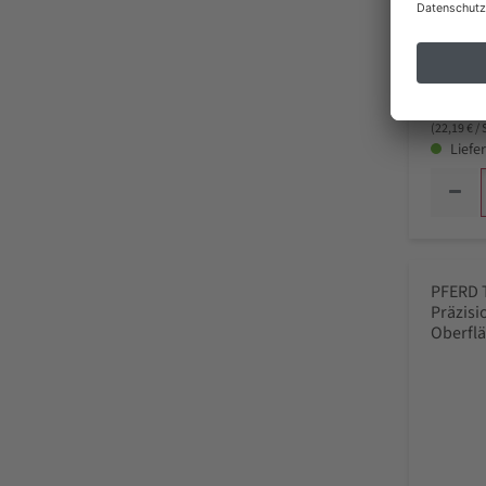
266
inkl. MwSt
(22,19 € /
Liefer
PFERD 
Präzisi
Oberfl
Schweiz