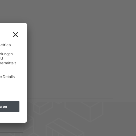
hern! *