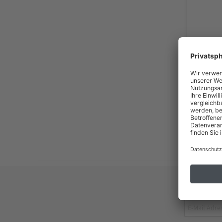
183
inkl. MwSt
Liefer
(*) Zahlun
Jetzt 