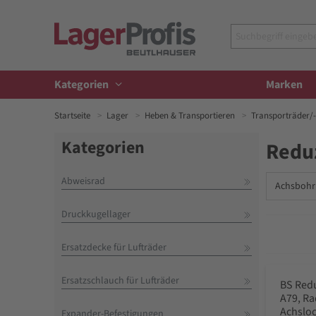
Kategorien
Marken
Startseite
Lager
Heben & Transportieren
Transporträder/-
Kategorien
Reduz
Abweisrad
Achsbohr
Druckkugellager
Ersatzdecke für Lufträder
Ersatzschlauch für Lufträder
BS Redu
A79, Ra
Achslo
Expander-Befestigungen