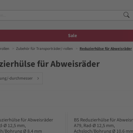
Sale
rollen
Zubehör für Transporträder/-rollen
Reduzierhülse für Abweisräder
ierhülse für Abweisräder
ung/-durchmesser
zierhülse für Abweisräder
BS Reduzierhülse für Abweis
d-Ø 12,5 mm,
A79, Rad-Ø 12,5 mm,
ch/Bohrung Ø 8.4 mm
Achsloch/Bohrung Ø 10.6 m