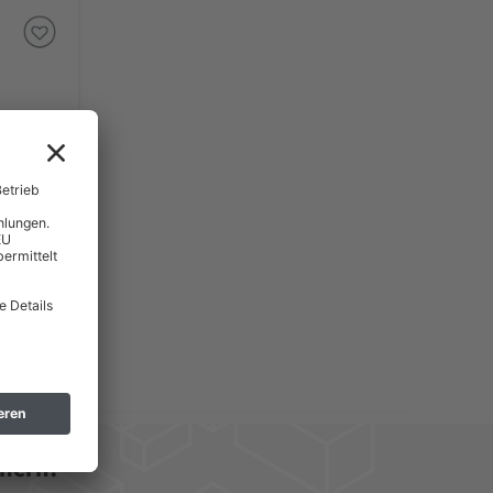
hern! *