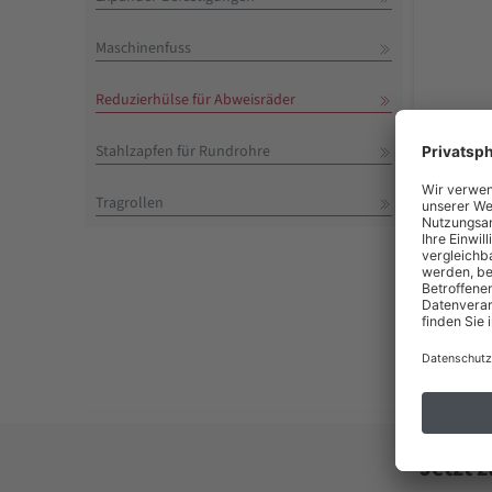
Maschinenfuss
Reduzierhülse für Abweisräder
Stahlzapfen für Rundrohre
2,8
Tragrollen
inkl. MwSt
Liefer
(*) Zahlun
Jetzt 