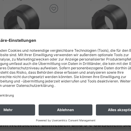
6 €
2,99 €
 zzgl. Versand *
inkl. MwSt zzgl. Versand *
zeit: 2 - 3 Wochen*
Lieferzeit: 2 - 3 Wochen*
gsmöglichkeiten und Versandbedingungen
zum Newsletter anmelden und 5 € Gutschein sic