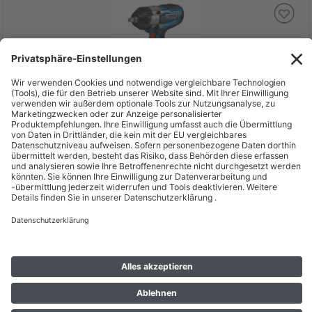
Deal %
UVP
424,83 €
303,49 €
inkl. MwSt zzgl. Versand *
Lieferzeit: 1 - 2 Werktage*
Bosch Akku-Drehschlagschrauber GDX 18V-200 in L-BOXX