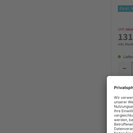
Deal 
UVP
160,
131
inkl. MwSt
Liefer
Metabo
200 Plu