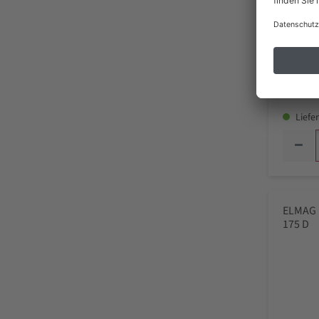
Deal 
UVP
421,
328
inkl. MwSt
Liefer
ELMAG 
175 D