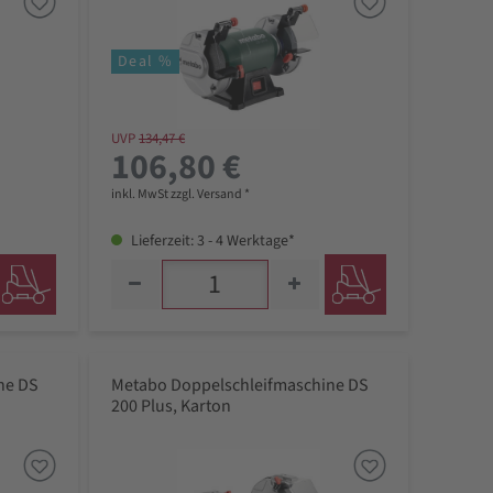
Deal %
UVP
134,47 €
106,80 €
inkl. MwSt zzgl. Versand *
Lieferzeit: 3 - 4 Werktage*
ne DS
Metabo Doppelschleifmaschine DS
200 Plus, Karton