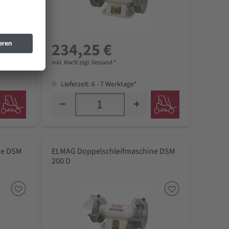
234,25 €
inkl. MwSt zzgl. Versand *
Lieferzeit: 6 - 7 Werktage*
ne DSM
ELMAG Doppelschleifmaschine DSM
200 D