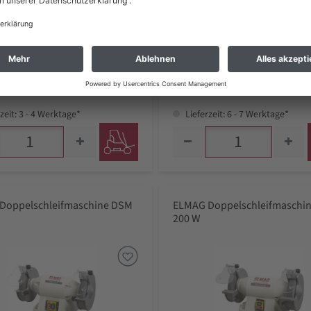
%
26 €
,06 €
209,33 €
 zzgl. Versand *
inkl. MwSt zzgl. Versand *
zeit: 3 - 4 Werktage*
Lieferzeit: 6 - 7 Werktage*
Doppelschleifmaschine DSM
ELMAG Doppelschleifmaschi
200 W