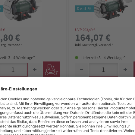
%
Deal %
65 €
UVP
203,49 €
,80 €
164,07 €
 zzgl. Versand *
inkl. MwSt zzgl. Versand *
zeit: 3 - 4 Werktage*
Lieferzeit: 3 - 4 Werktage*
 Doppelschleifmaschine DSD
ELMAG Doppelschleifmaschi
s, Karton
150 W