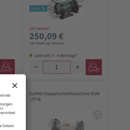
Deal %
UVP
317,73 €
250,09 €
inkl. MwSt zzgl. Versand *
Lieferzeit: 3 - 4 Werktage*
ne DSM
ELMAG Doppelschleifmaschine DSM
175 W