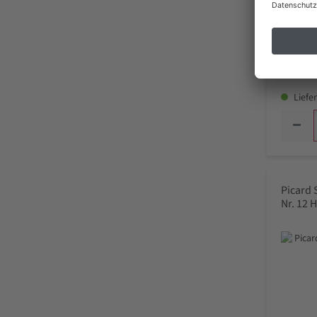
37,
inkl. MwSt
Liefer
Picard
Nr. 12 