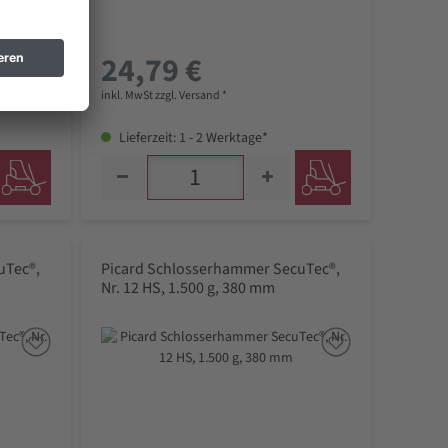
24,79 €
inkl. MwSt zzgl. Versand *
Lieferzeit: 1 - 2 Werktage*
uTec®,
Picard Schlosserhammer SecuTec®,
Nr. 12 HS, 1.500 g, 380 mm