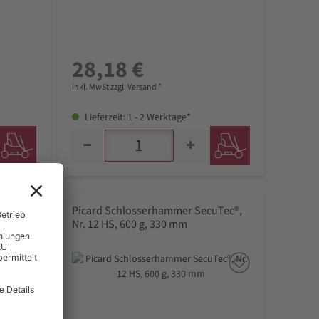
28,18 €
inkl. MwSt zzgl. Versand *
Lieferzeit: 1 - 2 Werktage*
1 ES,
Picard Schlosserhammer SecuTec®,
Nr. 12 HS, 600 g, 330 mm