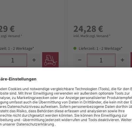
29 €
24,28 €
 zzgl. Versand *
inkl. MwSt zzgl. Versand *
zeit: 1 - 2 Werktage*
Lieferzeit: 1 - 2 Werktage*
Schlosserhammer, Nr. 1 ES,
Picard Schlosserhammer, Nr. 
, 380 mm
2.000 g, 400 mm