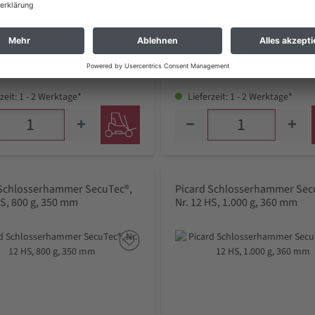
64 €
48,36 €
 zzgl. Versand *
inkl. MwSt zzgl. Versand *
zeit: 1 - 2 Werktage*
Lieferzeit: 1 - 2 Werktage*
 Schlosserhammer SecuTec®,
Picard Schlosserhammer Sec
HS, 800 g, 350 mm
Nr. 12 HS, 1.000 g, 360 mm