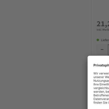
21,
inkl. MwSt
Liefer
Picard 
1.500 g