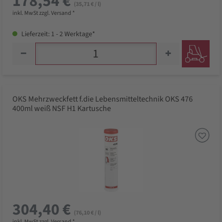
178,54 €
(35,71 € / l)
inkl. MwSt zzgl. Versand *
Lieferzeit: 1 - 2 Werktage*
OKS Mehrzweckfett f.die Lebensmitteltechnik OKS 476
400ml weiß NSF H1 Kartusche
304,40 €
(76,10 € / l)
inkl. MwSt zzgl. Versand *