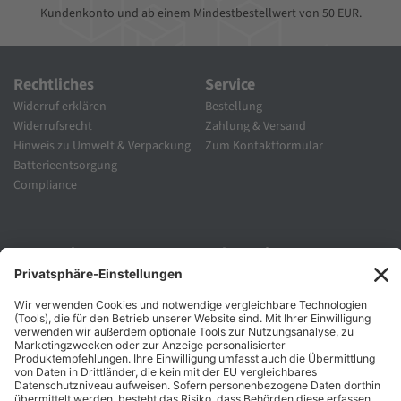
Kundenkonto und ab einem Mindestbestellwert von 50 EUR.
Rechtliches
Service
Widerruf erklären
Bestellung
Widerrufsrecht
Zahlung & Versand
Hinweis zu Umwelt & Verpackung
Zum Kontaktformular
Batterieentsorgung
Compliance
Unternehmen
Folgen Sie Uns
Karriere
Zahlungsarten