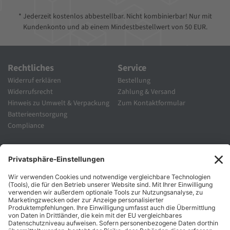
* Jederzeit kostenlos abbestellbar. Nicht kombinierbar! Nur mit
Kundenkonto und ab einem Mindestbestellwert von 50 EUR.
Rechtliches
Service
Widerruf erklären
Bestellung
Widerrufsrecht
Zahlung & Versand
Hinweis zu Umwelt & Verpackung
Zum Kontaktformular
Batterieentsorgung
Compliance
Unternehmen
Folgen Sie Uns
Karriere
Zahlungsarten