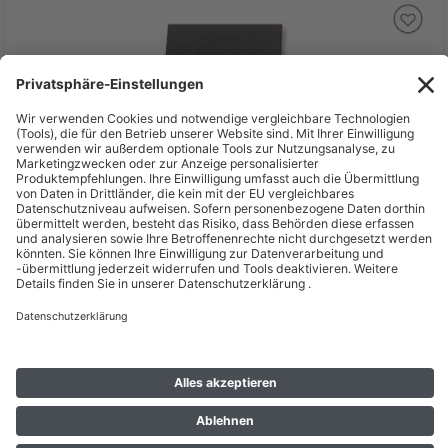
5,50 €
inkl. MwSt zzgl. Versand *
Lieferzeit: 6 - 7 Werktage*
ELMAG Schweißgläser DIN A 10, 90 x 110 / 3 Stk. Packung -
SB