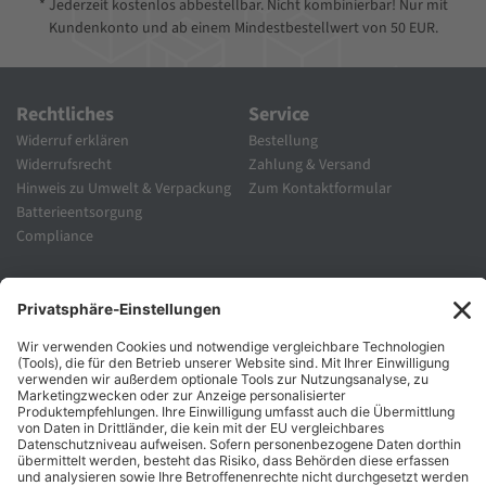
* Jederzeit kostenlos abbestellbar. Nicht kombinierbar! Nur mit
Kundenkonto und ab einem Mindestbestellwert von 50 EUR.
Rechtliches
Service
Widerruf erklären
Bestellung
Widerrufsrecht
Zahlung & Versand
Hinweis zu Umwelt & Verpackung
Zum Kontaktformular
Batterieentsorgung
Compliance
Unternehmen
Folgen Sie Uns
Karriere
Zahlungsarten