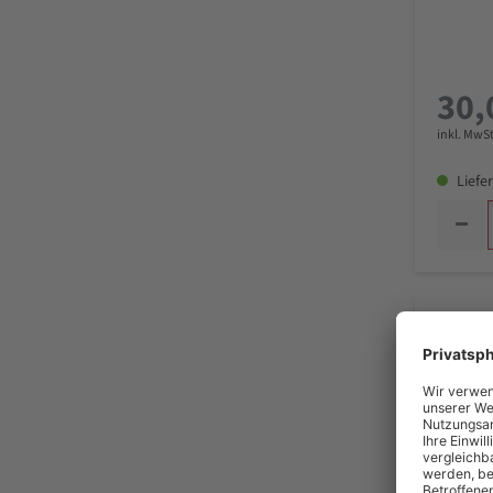
30,
inkl. MwSt
Liefer
KS Tool
mm, Au