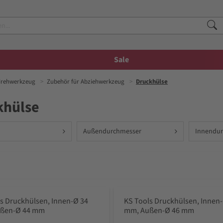
Sale
drehwerkzeug
Zubehör für Abziehwerkzeug
Druckhülse
khülse
Außendurchmesser
Innendu
s Druckhülsen, Innen-Ø 34
KS Tools Druckhülsen, Innen
ßen-Ø 44 mm
mm, Außen-Ø 46 mm