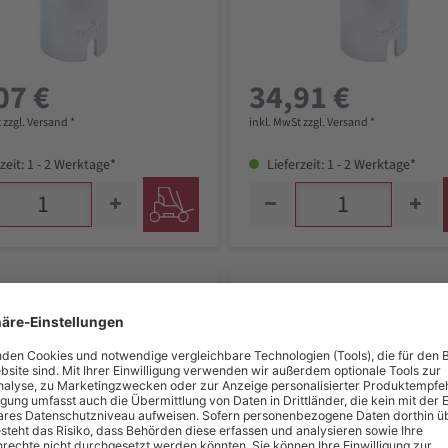
07 €
34,91 €
 zzgl. Versand *
inkl. MwSt zzgl. Versand *
zeit: 1 - 2 Werktage*
Lieferzeit: 1 - 2 Werktage*
s Druckhülsen, Innen-Ø 58
KS Tools Druckhülsen, Innen
ßen-Ø 68 mm
mm, Außen-Ø 70 mm