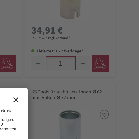
34,91 €
inkl. MwSt zzgl. Versand *
Lieferzeit: 1 - 2 Werktage*
-Ø 60
KS Tools Druckhülsen, Innen-Ø 62
mm, Außen-Ø 72 mm