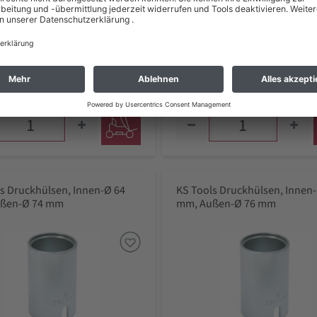
91 €
35,47 €
 zzgl. Versand *
inkl. MwSt zzgl. Versand *
zeit: 1 - 2 Werktage*
Lieferzeit: 1 - 2 Werktage*
s Druckhülsen, Innen-Ø 64
KS Tools Druckhülsen, Innen
ßen-Ø 74 mm
mm, Außen-Ø 76 mm