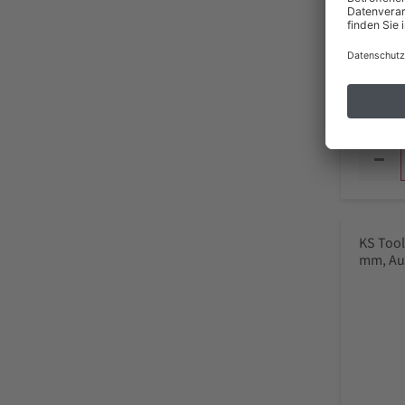
34,
inkl. MwSt
Liefer
KS Tool
mm, Au