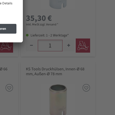
35,30 €
inkl. MwSt zzgl. Versand *
Lieferzeit: 1 - 2 Werktage*
-Ø 66
KS Tools Druckhülsen, Innen-Ø 68
mm, Außen-Ø 78 mm