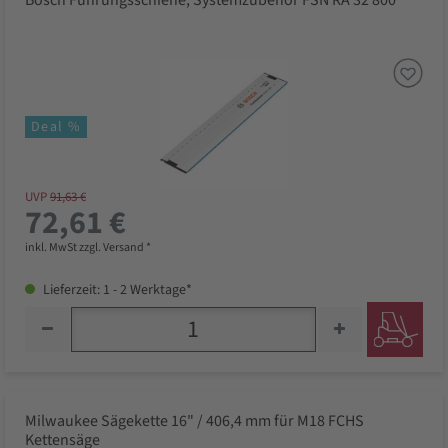
Bosch Führungsschiene, Systemzubehör FSN RA 32 800
Deal %
UVP
91,63 €
72,61 €
inkl. MwSt zzgl. Versand *
Lieferzeit: 1 - 2 Werktage*
Milwaukee Sägekette 16" / 406,4 mm für M18 FCHS
Kettensäge