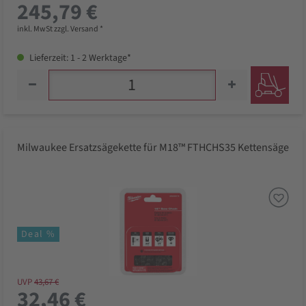
245,79 €
inkl. MwSt zzgl. Versand *
Lieferzeit: 1 - 2 Werktage*
Milwaukee Ersatzsägekette für M18™ FTHCHS35 Kettensäge
Deal %
UVP
43,67 €
32,46 €