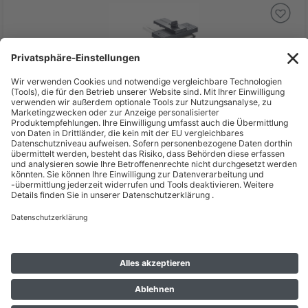
127,14 €
inkl. MwSt zzgl. Versand *
Lieferzeit: 1 - 2 Werktage*
Schwaiger Schiebestock Kunststoff