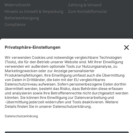
Widerrufsrecht
Zahlung & Versand
Hinweis zu Umwelt & Verpackung
Zum Kontaktformular
Batterieentsorgung
Compliance
Unternehmen
Folgen Sie Uns
Karriere
Zahlungsarten
Schnelle Lieferung
Top Preise