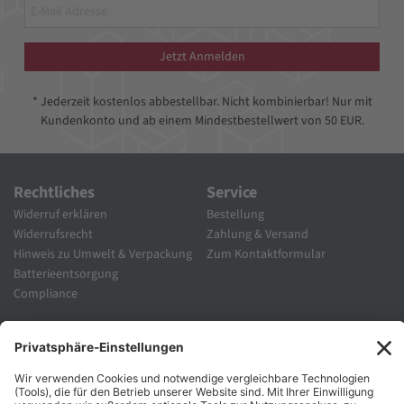
Jetzt Anmelden
* Jederzeit kostenlos abbestellbar. Nicht kombinierbar! Nur mit
Kundenkonto und ab einem Mindestbestellwert von 50 EUR.
Rechtliches
Service
Widerruf erklären
Bestellung
Widerrufsrecht
Zahlung & Versand
Hinweis zu Umwelt & Verpackung
Zum Kontaktformular
Batterieentsorgung
Compliance
Unternehmen
Folgen Sie Uns
Karriere