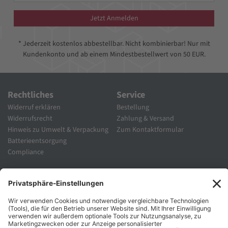
Jetzt Anmelden
* Jederzeit kostenlos abbestellbar. Nicht kombinierbar! Nur mit
Kundenkonto und ab einem Mindestbestellwert von 50 EUR.
Rechtliches
Service
Widerruf erklären
Bestellung
Widerrufsrecht
Zahlung & Versand
Hinweis zu Umwelt & Verpackung
Zum Kontaktformular
Batterieentsorgung
Compliance
Unternehmen
Folgen Sie Uns
Karriere