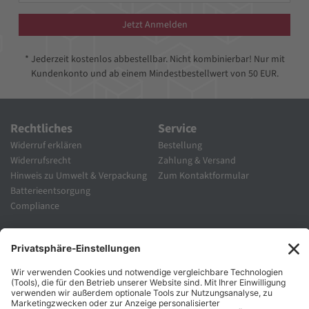
Jetzt Anmelden
* Jederzeit kostenlos abbestellbar. Nicht kombinierbar! Nur mit
Kundenkonto und ab einem Mindestbestellwert von 50 EUR.
Rechtliches
Service
Widerruf erklären
Bestellung
Widerrufsrecht
Zahlung & Versand
Hinweis zu Umwelt & Verpackung
Zum Kontaktformular
Batterieentsorgung
Compliance
Unternehmen
Folgen Sie Uns
Karriere