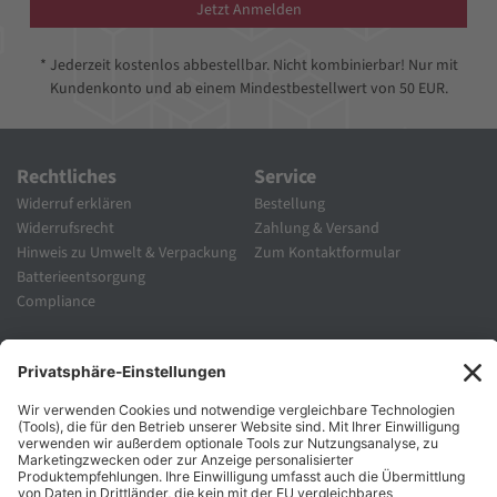
Jetzt Anmelden
* Jederzeit kostenlos abbestellbar. Nicht kombinierbar! Nur mit
Kundenkonto und ab einem Mindestbestellwert von 50 EUR.
Rechtliches
Service
Widerruf erklären
Bestellung
Widerrufsrecht
Zahlung & Versand
Hinweis zu Umwelt & Verpackung
Zum Kontaktformular
Batterieentsorgung
Compliance
Unternehmen
Folgen Sie Uns
Karriere