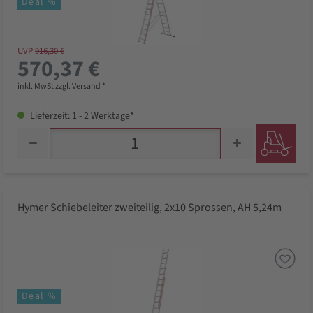
Deal %
UVP
916,30 €
570,37 €
inkl. MwSt zzgl. Versand *
Lieferzeit: 1 - 2 Werktage*
Hymer Schiebeleiter zweiteilig, 2x10 Sprossen, AH 5,24m
Deal %