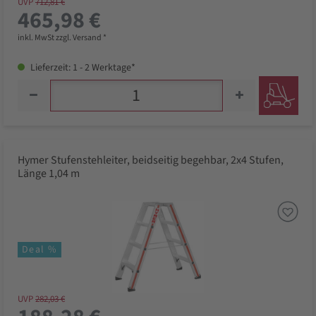
UVP
712,81 €
465,98 €
inkl. MwSt zzgl. Versand *
Lieferzeit: 1 - 2 Werktage*
Hymer Stufenstehleiter, beidseitig begehbar, 2x4 Stufen,
Länge 1,04 m
Deal %
UVP
282,03 €