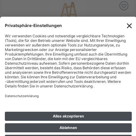
Deal %
UVP
110,67 €
81,62 €
inkl. MwSt zzgl. Versand *
Lieferzeit: 3 - 4 Werktage*
Hymer Sprossenstehleiter, Holz, beidseitig begehbar, 2 x 6
Sprossen, Gesamtbreite 535 mm