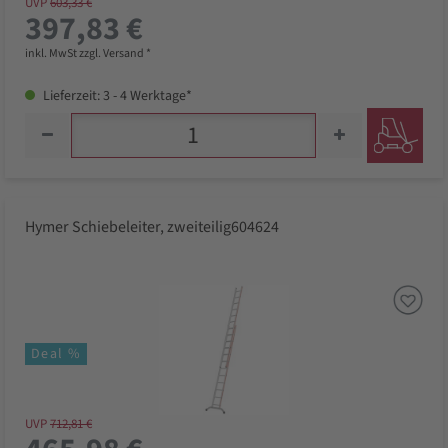
UVP
603,33 €
397,83 €
inkl. MwSt zzgl. Versand *
Lieferzeit: 3 - 4 Werktage*
Hymer Schiebeleiter, zweiteilig604624
Deal %
UVP
712,81 €