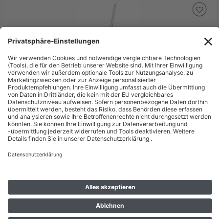
499,53 €
inkl. MwSt zzgl. Versand *
Lieferzeit: 2 - 3 Wochen*
ZARGES Anlegeleiter Strato DL Anlegeleiter 16 Sprossen
Leiterlänge 4,67 m Arbeitshöhe 5,45 m