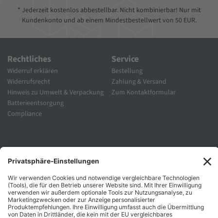
* Jederzeit kostenlos abbestellbar. Nicht kombinierbar! Nur mit
Kundenkonto und ab einem Mindestbestellwert von 50 EUR.
Rechtliches
Service
Widerruf erklären
Bestellung
Widerrufsrecht
Zahlung & Versand
Hinweis zu Umwelt & Verpackung
Zum Kontaktformular
Batterieentsorgung
Compliance
Unternehmen
Folgen Sie Uns
Karriere
Zahlungsarten